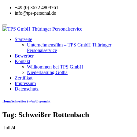
+49 (0) 3672 4809761
info@tps-personal.de
TPS GmbH Thüringer
Startseite
Unternehmensfilm – TPS GmbH Thüringer
Personalservice
Personalservice
Bewerber
Kontakt
Willkommen bei TPS GmbH
Niederlassung Gotha
Zertifikat
Impressum
Datenschutz
Home
Schweißer (w/m/d) gesucht
Tag:
Schweißer Rottenbach
Juli
24