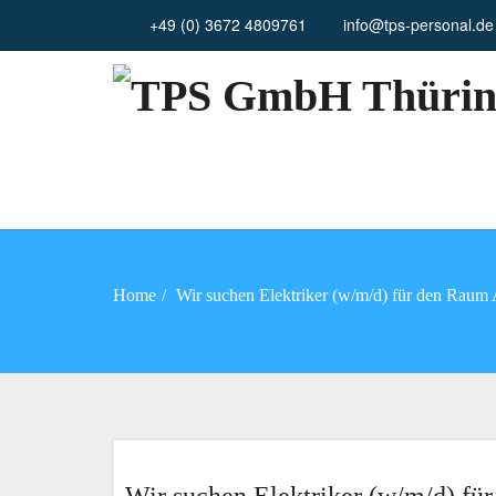
+49 (0) 3672 4809761
info@tps-personal.de
TPS GmbH Thürin
Home
Wir suchen Elektriker (w/m/d) für den Raum 
JULI